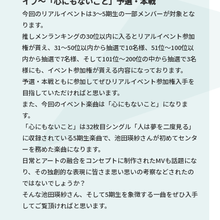
イブ～「心にもないこと」予選・本戦
今回のリアルイベントは3〜5期生の一部メンバーが対象とな
ります。
推しメンランキングの30位以内に入るとリアルイベント参加
権が貰え、31～50位以内から抽選で10名様、51位～100位以
内から抽選で7名様、そして101位～200位の中から抽選で3名
様にも、イベント参加権が貰える内容になっております。
予選・本戦ともに参加してぜひリアルイベント参加権入手を
目指していただければと思います。
また、今回のイベント楽曲は「心にもないこと」になりま
す。
「心にもないこと」は32枚目シングル「人は夢を二度見る」
に収録されている5期生楽曲で、池田瑛紗さんが初めてセンタ
ーを務めた楽曲になります。
日常とアートの融合をコンセプトに制作されたMVも話題にな
り、その独創的な表現に皆さま思い思いの考察などされたの
ではないでしょうか？
そんな池田瑛紗さん、そして5期生を象徴する一曲をぜひ入手
してご覧頂ければと思います。