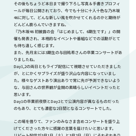
その後もちょうど本日まで撮り下ろし写真＆手書きプロフィ
ールが毎日公開されており、今でも十分に十人十色な乃木坂
46に対して、どんな新しい風を吹かせてくれるのかと期待が
どんどん膨らんでいきますね。
『乃⽊坂46 初披露の会 「はじめまして、6期⽣です」』の開
催も発表され、本格的なイベントや番組などでの活動がとて
も待ち遠しく感じます。
また、先月末には3期生の与田祐希さんの卒業コンサートがあ
りましたね。
Day1,2の両日ともライブ配信にて視聴させていただきました
が、とにかくサプライズが盛り沢山な内容になっていまし
た。様々なゲストあり演出ありで常に先が予測できないよう
な、与田さんの世界観が全開の素晴らしいイベントだったと
思います。
Day1の卒業前夜祭とDay2とで公演内容が異なるものだった
のもあり、とても濃密な2日間となるコンサートでした。
この場を借りて、ファンのみなさま含めコンサートを盛り上
げてくださった方々に感謝の言葉を届けたいと思います。
リピート配信が3月1日（土）と3月2日（日）にそれぞれあり