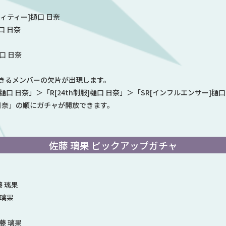
ィティー]樋口 日奈
口 日奈
口 日奈
きるメンバーの欠片が出現します。
]樋口 日奈」＞「R[24th制服]樋口 日奈」＞「SR[インフルエンサー]樋口
 日奈」の順にガチャが開放できます。
佐藤 璃果 ピックアップガチャ
藤 璃果
 璃果
藤 璃果