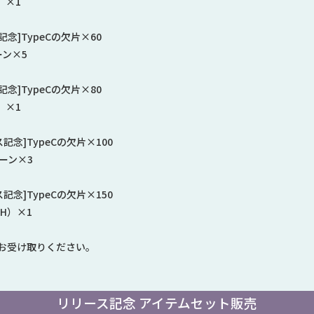
）×1
念]TypeCの欠片×60
ン×5
念]TypeCの欠片×80
）×1
記念]TypeCの欠片×100
ーン×3
記念]TypeCの欠片×150
H）×1
お受け取りください。
リリース記念 アイテムセット販売