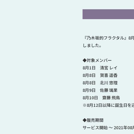
『乃木坂的フラクタル』8
しました。
◆対象メンバー
8月1日 清宮 レイ
8月8日 賀喜 遥香
8月8日 北川 悠理
8月9日 佐藤 璃果
8月10日 齋藤 飛鳥
※8月12日以降に誕生日
◆販売期間
サービス開始 ～ 2021年08