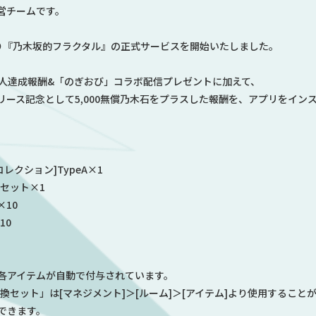
営チームです。
）より『乃木坂的フラクタル』の正式サービスを開始いたしました。
万人達成報酬
&
「のぎおび」コラボ配信プレゼント
に加えて、
リース記念
として
5,000無償乃木石
をプラスした報酬を、アプリをイン
コレクション]TypeA×1
セット×1
×10
10
各アイテムが自動で付与されています。
換セット」は[マネジメント]＞[ルーム]＞[アイテム]より使用するこ
できます。