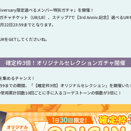
nniversary限定選べるメンバー特別ガチャ」を開催！
チャチケット（UR/LR）、ステップ7で【3rd Anniv.記念】選べるU
8月22日23:59までとなります。
RをGETしてくださいね。
確定枠3倍！オリジナルセレクションガチャ開催
を集めるチャンス！
5日4:59までの期間、「【確定枠3倍】オリジナルセレクション」を開催い
の使用累計回数10回ごとに手に入るコーデストーンの個数が3倍に！