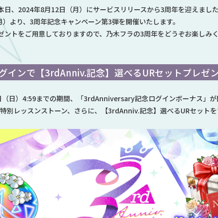
日、2024年8月12日（月）にサービスリリースから3周年を迎えまし
月）より、3周年記念キャンペーン第3弾を開催いたします。
ゼントをご用意しておりますので、乃木フラの3周年をどうぞお楽しみ
グインで【3rdAnniv.記念】選べるURセットプレゼ
月1日（日）4:59までの期間、「3rdAnniversary記念ログインボーナス
と特別レッスンストーン、さらに、【3rdAnniv.記念】選べるURセッ